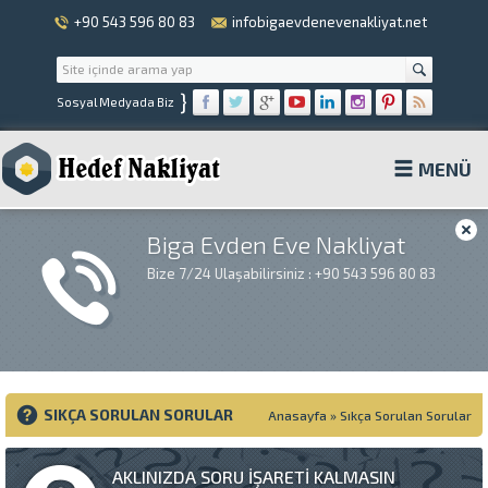
+90 543 596 80 83
infobigaevdenevenakliyat.net
}
Sosyal Medyada Biz
MENÜ
Biga Evden Eve Nakliyat
Bize 7/24 Ulaşabilirsiniz : +90 543 596 80 83
SIKÇA SORULAN SORULAR
Anasayfa
»
Sıkça Sorulan Sorular
AKLINIZDA SORU İŞARETİ KALMASIN